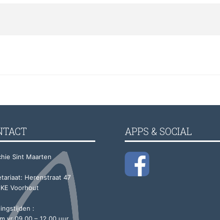
NTACT
APPS & SOCIAL
hie Sint Maarten
tariaat: Herenstraat 47
 KE Voorhout
ngstijden :
m vr 09.00 – 12.00 uur