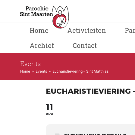
Home
Activiteiten
Pa
Archief
Contact
Events
Home
»
Events
»
Eucharistieviering – Sint Matthias
EUCHARISTIEVIERING 
11
APR