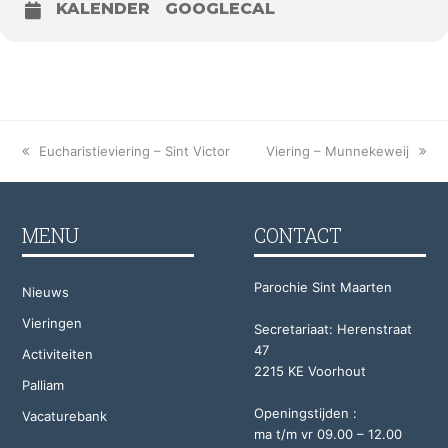
KALENDER
GOOGLECAL
previous
Eucharistieviering – Sint Victor
next
Viering – Munnekeweij
post:
post:
MENU
CONTACT
Parochie Sint Maarten
Nieuws
Vieringen
Secretariaat: Herenstraat
47
Activiteiten
2215 KE Voorhout
Palliam
Openingstijden :
Vacaturebank
ma t/m vr 09.00 – 12.00